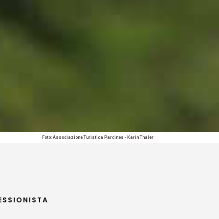
Foto: Associazione Turistica Parcines - Karin Thaler
ESSIONISTA