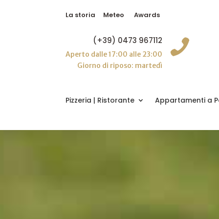
La storia
Meteo
Awards
(+39) 0473 967112

Aperto dalle 17:00 alle 23:00
Giorno di riposo: martedì
Pizzeria | Ristorante
Appartamenti a P