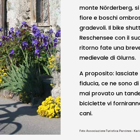
monte Nörderberg, si 
fiore e boschi ombro
gradevoli. Il bike shut
Reschensee con il s
ritorno fate una breve
medievale di Glurns.
A proposito: lasciate
fiducia, ce ne sono di 
mai provato un tandem
biciclette vi forniran
cani.
Foto: Associazione Turistica Parcines - Kari