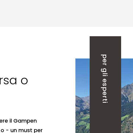
per gli esperti
rsa o
rere il Gampen
h o - un must per