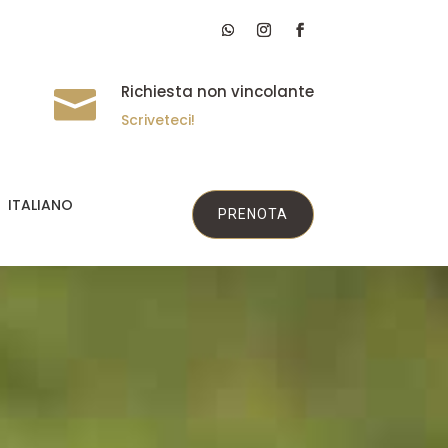
Richiesta non vincolante

Scriveteci!
ITALIANO
PRENOTA