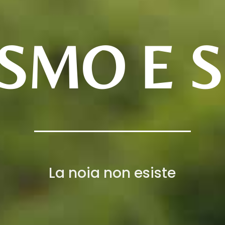
ISMO E 
La noia non esiste