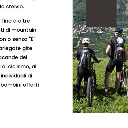
o stelvio.
 fino a oltre
ati di mountain
 con o senza "E"
ariegate gite
locande dei
 di ciclismo, ai
individuali di
bambini offerti